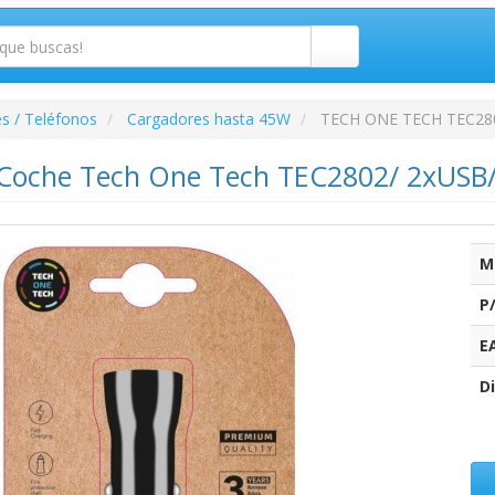
s / Teléfonos
Cargadores hasta 45W
TECH ONE TECH TEC28
 Coche Tech One Tech TEC2802/ 2xUSB
M
P
E
Di