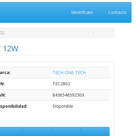
Identifícate
Contacto
02
/ 12W
arca:
TECH ONE TECH
/N:
TEC2802
AN:
8436546592303
sponibilidad:
Disponible