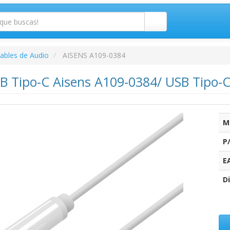
ables de Audio
AISENS A109-0384
B Tipo-C Aisens A109-0384/ USB Tipo-
M
P
E
Di