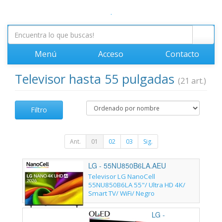
.
Menú
Acceso
Contacto
Televisor hasta 55 pulgadas
(21 art.)
Filtro
Ant.
01
02
03
Sig.
LG - 55NU850B6LA.AEU
Televisor LG NanoCell
55NU850B6LA 55"/ Ultra HD 4K/
Smart TV/ WiFi/ Negro
LG -