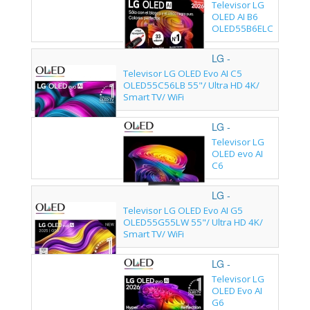
OLED55B6ELC.AEU
Televisor LG
OLED AI B6
OLED55B6ELC
55"/ Ultra HD
4K/ Smart TV/
LG -
WiFi
OLED55C56LB.AEU
Televisor LG OLED Evo AI C5
OLED55C56LB 55"/ Ultra HD 4K/
Smart TV/ WiFi
LG -
OLED55C66LB.AEU
Televisor LG
OLED evo AI
C6
OLED55C66LB
55"/ Ultra HD
LG -
4K/ Smart TV/
OLED55G55LW.AEU
Televisor LG OLED Evo AI G5
WiFi
OLED55G55LW 55"/ Ultra HD 4K/
Smart TV/ WiFi
LG -
OLED55G68LW.AEU
Televisor LG
OLED Evo AI
G6