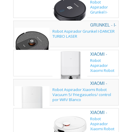
DANCERTURBOBRU
Robot
Aspirador
Grunkel I-
DANCER
TURBO BRUSH
GRUNKEL - I-
DANCERTURBOLASE
Robot Aspirador Grunkel I-DANCER
TURBO LASER
XIAOMI -
BHR07WFEU
Robot
Aspirador
Xiaomi Robot
Vacuum 5 Pro/
Friegasuelos/
XIAOMI -
control por
BHR0834EU
Robot Aspirador Xiaomi Robot
WiFi/ Blanco
Vacuum 5/ Friegasuelos/ control
por WiFi/ Blanco
XIAOMI -
BHR07XBEU
Robot
Aspirador
Xiaomi Robot