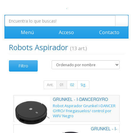
.
Menú
Acceso
Contacto
Robots Aspirador
(13 art.)
Filtro
Ant.
01
02
Sig.
GRUNKEL - I-DANCERGYRO
Robot Aspirador Grunkel I-DANCER
GYRO/ Friegasuelos/ control por
WiFi/ Negro
GRUNKEL - I-