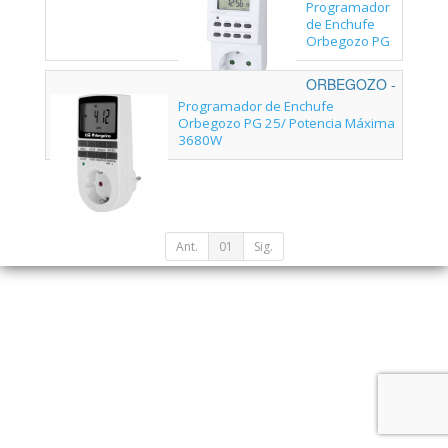
16275
Programador
de Enchufe
Orbegozo PG
20 /Potencia
Máxima
ORBEGOZO -
3600W
17553 OR
Programador de Enchufe
Orbegozo PG 25/ Potencia Máxima
3680W
Ant.
01
Sig.