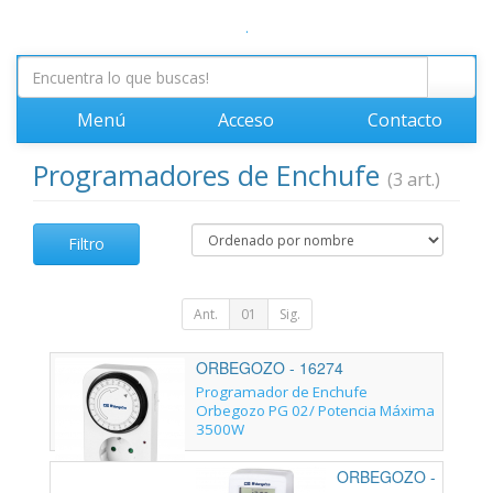
.
Menú
Acceso
Contacto
Programadores de Enchufe
(3 art.)
Filtro
Ant.
01
Sig.
ORBEGOZO - 16274
Programador de Enchufe
Orbegozo PG 02/ Potencia Máxima
3500W
ORBEGOZO -