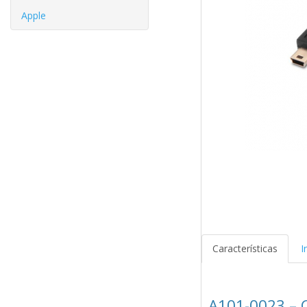
Apple
Características
I
A101-0023 – C