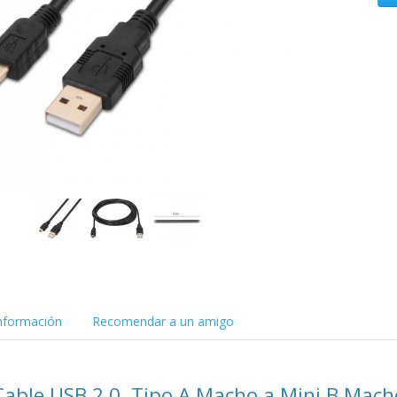
nformación
Recomendar a un amigo
able USB 2.0, Tipo A Macho a Mini B Mach