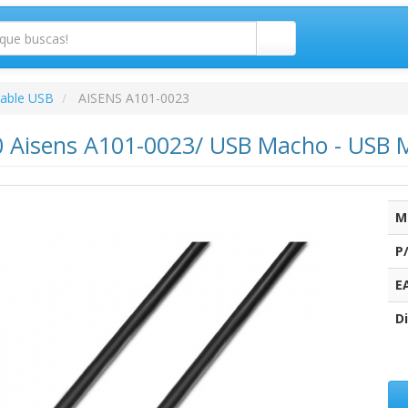
able USB
AISENS A101-0023
0 Aisens A101-0023/ USB Macho - USB 
M
P
E
Di