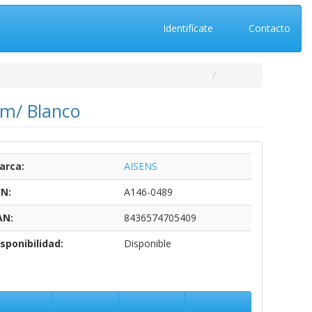
Identifícate
Contacto
cm/ Blanco
arca:
AISENS
/N:
A146-0489
AN:
8436574705409
sponibilidad:
Disponible