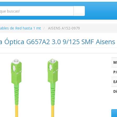
ables de Red hasta 1 mt
AISENS A152-0979
ra Óptica G657A2 3.0 9/125 SMF Aisens
M
P
E
Di