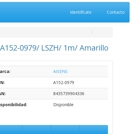
Identifícate
Contacto
 A152-0979/ LSZH/ 1m/ Amarillo
arca:
AISENS
/N:
A152-0979
AN:
8435739904336
sponibilidad:
Disponible