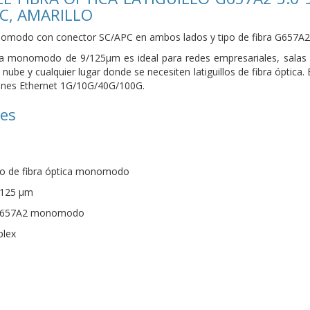
PC, AMARILLO
onomodo con conector SC/APC en ambos lados y tipo de fibra G657A2
ica monomodo de 9/125µm es ideal para redes empresariales, salas 
nube y cualquier lugar donde se necesiten latiguillos de fibra óptica
ones Ethernet 1G/10G/40G/100G.
nes
illo de fibra óptica monomodo
/125 µm
 G.657A2 monomodo
plex