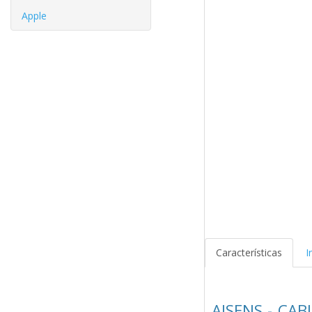
Apple
Características
I
AISENS - CAB