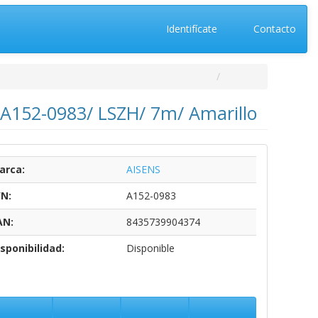
Identifícate
Contacto
 A152-0983/ LSZH/ 7m/ Amarillo
arca:
AISENS
/N:
A152-0983
AN:
8435739904374
sponibilidad:
Disponible