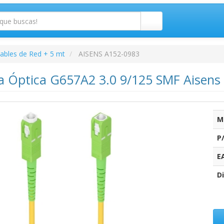
ables de Red + 5 mt
AISENS A152-0983
ra Óptica G657A2 3.0 9/125 SMF Aisens
M
P
E
Di