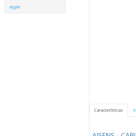
Apple
Características
I
AISENS - CAB