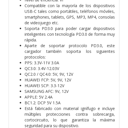
Compatible con la mayoría de los dispositivos
USB-C tales como portátiles, teléfonos móviles,
smartphones, tablets, GPS, MP3, MP4, consolas
de videojuego etc.
Soporta PD3.0 para poder cargar dispositivos
inteligentes con tecnología PD3.0 de forma muy
rápida.
Aparte de soportar protocolo PD3.0, este
cargador también soporta los siguientes
protocolos:
PPS: 3.3V-11V 3.0A
QC3.0: 3.4V-12.03V
QC2.0 / QC4.0: 5V, 9V, 12V
HUAWEI FCP: 5V, 9V, 12V
HUAWEI SCP: 3.3-12V
SAMSUNG AFC: 9V, 12V
APPLE: 5V 2.4A
BC1.2: DCP 5V 1.5A
Está fabricado con material ignífugo e incluye
múltiples protecciones contra sobrecarga,
cortocircuito, lo que garantiza la máxima
seguridad para su dispositivo.