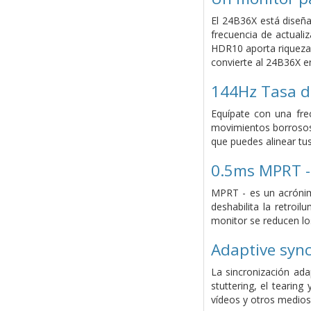
El 24B36X está diseña
frecuencia de actuali
HDR10 aporta riqueza 
convierte al 24B36X en
144Hz Tasa d
Equípate con una fre
movimientos borrosos.
que puedes alinear tus
0.5ms MPRT -
MPRT - es un acrónim
deshabilita la retro
monitor se reducen lo
Adaptive syn
La sincronización ada
stuttering, el tearin
vídeos y otros medios