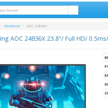
Monitores
AOC 24B36X
ng AOC 24B36X 23.8"/ Full HD/ 0.5ms/
M
P
E
Di
C