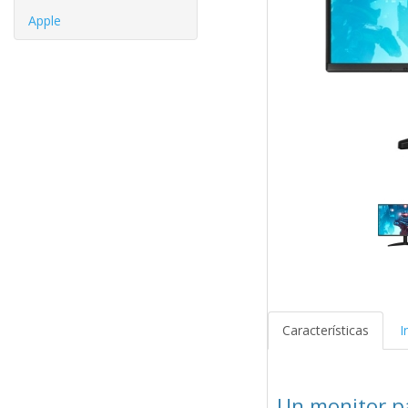
Apple
Características
I
Un monitor pa