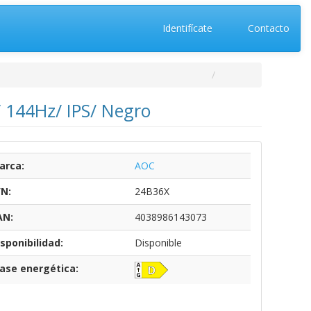
Identifícate
Contacto
 144Hz/ IPS/ Negro
arca:
AOC
/N:
24B36X
AN:
4038986143073
sponibilidad:
Disponible
lase energética: