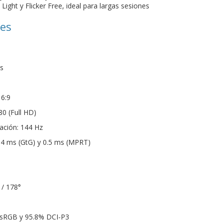
ight y Flicker Free, ideal para largas sesiones
nes
s
16:9
80 (Full HD)
zación: 144 Hz
 4 ms (GtG) y 0.5 ms (MPRT)
 / 178°
 sRGB y 95.8% DCI-P3