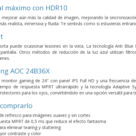
 al máximo con HDR10
 mejorar aún más la calidad de imagen, mejorando la sincronizació
ás realista, inmersiva y fluida: Te sentirás como si estuvieras entr
t
orta puede ocasionar lesiones en la vista. La tecnología Anti Blue
a pantalla. Otros métodos de reducción de la luz azul utilizan fil
genes.
ing AOC 24B36X
monitor gaming de 24" con panel IPS Full HD y una frecuencia de a
 tiempo de respuesta MPRT ultrarrápido y la tecnología Adaptive
tectores para los ojos, convirtiéndolo en una opción versátil para t
 comprarlo
de refresco para imágenes suaves y sin cortes
uesta MPRT de 0,5 ms que reduce el efecto fantasma
ra eliminar tearing y stuttering
or contraste y color