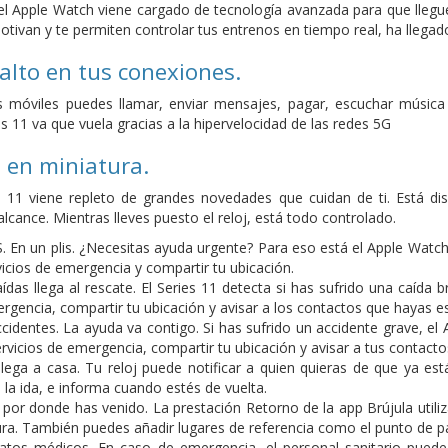
, el Apple Watch viene cargado de tecnología avanzada para que lleg
tivan y te permiten controlar tus entrenos en tiempo real, ha llegado
alto en tus conexiones.
 móviles puedes llamar, enviar mensajes, pagar, escuchar música
s 11 va que vuela gracias a la hipervelocidad de las redes 5G
 en miniatura.
s 11 viene repleto de grandes novedades que cuidan de ti. Está d
alcance. Mientras lleves puesto el reloj, está todo controlado.
 En un plis. ¿Necesitas ayuda urgente? Para eso está el Apple Watch 
vicios de emergencia y compartir tu ubicación.
ídas llega al rescate. El Series 11 detecta si has sufrido una caíd
ergencia, compartir tu ubicación y avisar a los contactos que hayas e
cidentes. La ayuda va contigo. Si has sufrido un accidente grave, 
ervicios de emergencia, compartir tu ubicación y avisar a tus contact
 llega a casa. Tu reloj puede notificar a quien quieras de que ya est
la ida, e informa cuando estés de vuelta.
 por donde has venido. La prestación Retorno de la app Brújula util
ra. También puedes añadir lugares de referencia como el punto de p
atos médicos. En caso de emergencia, el personal sanitario puede