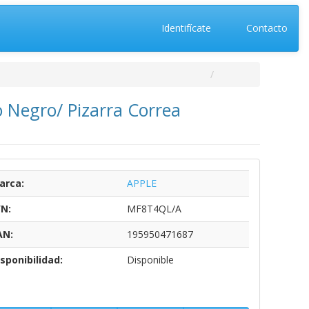
Identifícate
Contacto
o Negro/ Pizarra Correa
arca:
APPLE
/N:
MF8T4QL/A
AN:
195950471687
sponibilidad:
Disponible