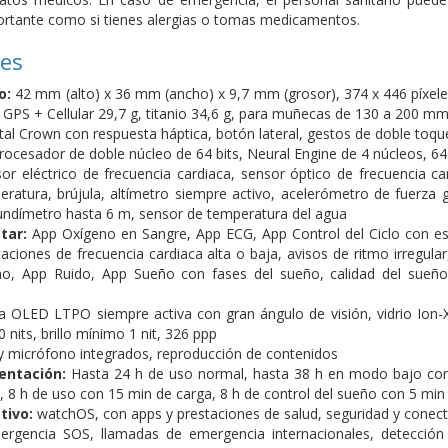
rtante como si tienes alergias o tomas medicamentos.
nes
o:
42 mm (alto) x 36 mm (ancho) x 9,7 mm (grosor), 374 x 446 píxele
o GPS + Cellular 29,7 g, titanio 34,6 g, para muñecas de 130 a 200 m
tal Crown con respuesta háptica, botón lateral, gestos de doble toque
ocesador de doble núcleo de 64 bits, Neural Engine de 4 núcleos, 6
r eléctrico de frecuencia cardiaca, sensor óptico de frecuencia ca
ratura, brújula, altímetro siempre activo, acelerómetro de fuerza g
undímetro hasta 6 m, sensor de temperatura del agua
tar:
App Oxígeno en Sangre, App ECG, App Control del Ciclo con es
icaciones de frecuencia cardiaca alta o baja, avisos de ritmo irregu
o, App Ruido, App Sueño con fases del sueño, calidad del sueño, 
 OLED LTPO siempre activa con gran ángulo de visión, vidrio Ion-X su
0 nits, brillo mínimo 1 nit, 326 ppp
y micrófono integrados, reproducción de contenidos
entación:
Hasta 24 h de uso normal, hasta 38 h en modo bajo consu
, 8 h de uso con 15 min de carga, 8 h de control del sueño con 5 min
tivo:
watchOS, con apps y prestaciones de salud, seguridad y conect
rgencia SOS, llamadas de emergencia internacionales, detección d