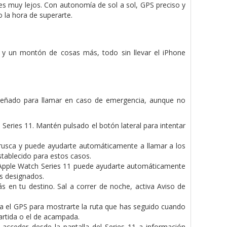
ues muy lejos. Con autonomía de sol a sol, GPS preciso y
 la hora de superarte.
 y un montón de cosas más, todo sin llevar el iPhone
iseñado para llamar en caso de emergencia, aunque no
Series 11. Mantén pulsado el botón lateral para intentar
a brusca y puede ayudarte automáticamente a llamar a los
stablecido para estos casos.
el Apple Watch Series 11 puede ayudarte automáticamente
os designados.
ás en tu destino. Sal a correr de noche, activa Aviso de
iza el GPS para mostrarte la ruta que has seguido cuando
artida o el de acampada.
 acceder desde la pantalla del Series 11 a información