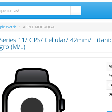
ple Watch
APPLE MF8T4QL/A
eries 11/ GPS/ Cellular/ 42mm/ Titani
gro (M/L)
M
P
E
Di