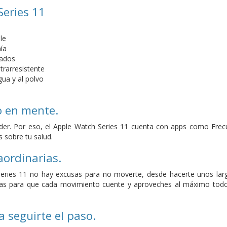
Series 11
le
ía
zados
ltrarresistente
gua y al polvo
o en mente.
der. Por eso, el Apple Watch Series 11 cuenta con apps como Frecu
 sobre tu salud.
ordinarias.
eries 11 no hay excusas para no moverte, desde hacerte unos larg
cisas para que cada movimiento cuente y aproveches al máximo todo
 seguirte el paso.