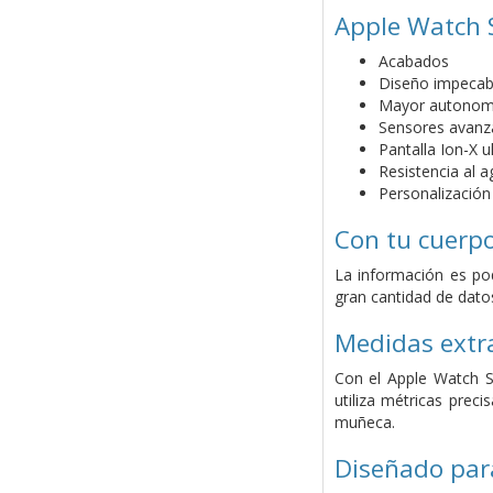
Apple Watch 
Acabados
Diseño impecab
Mayor autonom
Sensores avan
Pantalla Ion-X u
Resistencia al a
Personalización
Con tu cuerp
La información es po
gran cantidad de datos
Medidas extra
Con el Apple Watch S
utiliza métricas pre
muñeca.
Diseñado para