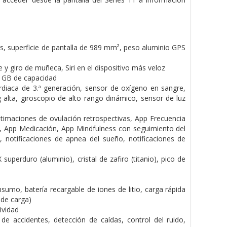
s, superficie de pantalla de 989 mm², peso aluminio GPS
m
 y giro de muñeca, Siri en el dispositivo más veloz
4 GB de capacidad
rdiaca de 3.ª generación, sensor de oxígeno en sangre,
 alta, giroscopio de alto rango dinámico, sensor de luz
timaciones de ovulación retrospectivas, App Frecuencia
lar, App Medicación, App Mindfulness con seguimiento del
notificaciones de apnea del sueño, notificaciones de
perduro (aluminio), cristal de zafiro (titanio), pico de
mo, batería recargable de iones de litio, carga rápida
 de carga)
ividad
e accidentes, detección de caídas, control del ruido,