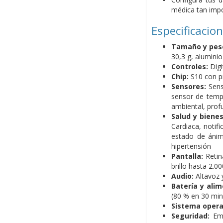
médica tan impo
Especificacio
Tamaño y pes
30,3 g, alumini
Controles:
Digi
Chip:
S10 con pr
Sensores:
Senso
sensor de tempe
ambiental, prof
Salud y bienes
Cardiaca, notif
estado de ánim
hipertensión
Pantalla:
Retina
brillo hasta 2.00
Audio:
Altavoz 
Batería y alim
(80 % en 30 min
Sistema opera
Seguridad:
Eme