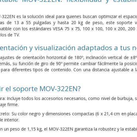
322EN es la solución ideal para quienes buscan optimizar el espacio
las de 13 a 55 pulgadas y hasta 20 kg de peso, este soporte ve
atible con los estándares VESA 75 x 75, 100 x 100, 100 x 200, 200
os de TV.
ientación y visualización adaptados a tus 
justes de orientación horizontal de 180º, inclinación vertical de ±8
emás, su función de giro de 90º permite cambiar fácilmente la posición
n para diferentes tipos de contenido. Con una distancia ajustable a
ir el soporte MOV-322EN?
gura: Incluye todos los accesorios necesarios, como nivel de burbuja, s
aje firme.
creto: Su color negro y dimensiones compactas (6 x 21,4 cm en placa
e interior.
on un peso de 1,15 kg, el MOV-322EN garantiza la robustez y la estabil