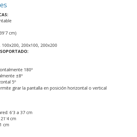
nes
CAS:
ntable
139'7 cm)
, 100x200, 200x100, 200x200
 SOPORTADO:
zontalmente 180º
calmente ±8º
ontal 5º
rmite girar la pantalla en posición horizontal o vertical
ared: 6'3 a 37 cm
x 21'4 cm
21 cm