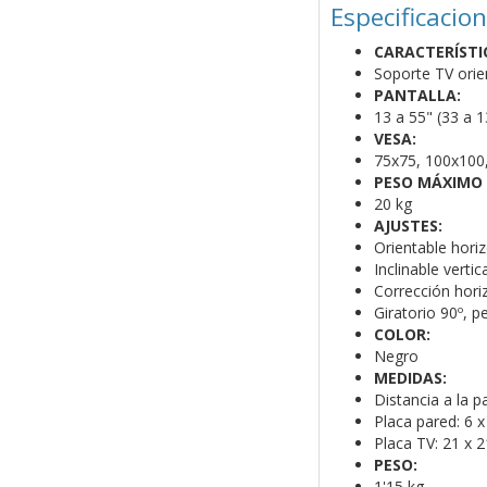
Especificacio
CARACTERÍSTI
Soporte TV orie
PANTALLA:
13 a 55" (33 a 
VESA:
75x75, 100x100
PESO MÁXIMO
20 kg
AJUSTES:
Orientable hori
Inclinable verti
Corrección horiz
Giratorio 90º, pe
COLOR:
Negro
MEDIDAS:
Distancia a la p
Placa pared: 6 
Placa TV: 21 x 
PESO:
1'15 kg