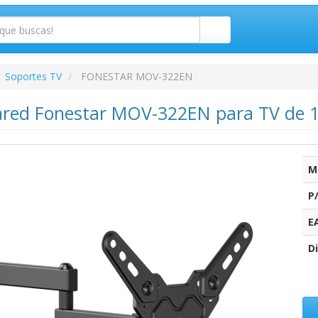
Soportes TV
FONESTAR MOV-322EN
ared Fonestar MOV-322EN para TV de 1
M
P
E
Di