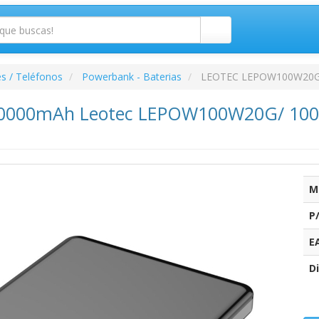
s / Teléfonos
Powerbank - Baterias
LEOTEC LEPOW100W20
0000mAh Leotec LEPOW100W20G/ 100W/ 
M
P
E
Di