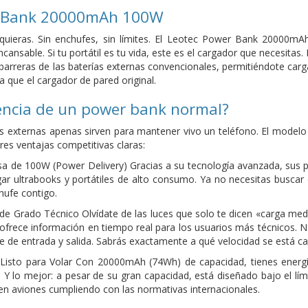
r Bank 20000mAh 100W
quieras. Sin enchufes, sin límites. El Leotec Power Bank 20000mAh
ncansable. Si tu portátil es tu vida, este es el cargador que necesita
 barreras de las baterías externas convencionales, permitiéndote ca
a que el cargador de pared original.
rencia de un power bank normal?
as externas apenas sirven para mantener vivo un teléfono. El mode
res ventajas competitivas claras:
sa de 100W (Power Delivery) Gracias a su tecnología avanzada, sus
rgar ultrabooks y portátiles de alto consumo. Ya no necesitas busc
chufe contigo.
e de Grado Técnico Olvídate de las luces que solo te dicen «carga med
ofrece información en tiempo real para los usuarios más técnicos. N
aje de entrada y salida. Sabrás exactamente a qué velocidad se está 
 Listo para Volar Con 20000mAh (74Wh) de capacidad, tienes energí
l. Y lo mejor: a pesar de su gran capacidad, está diseñado bajo el lí
n aviones cumpliendo con las normativas internacionales.