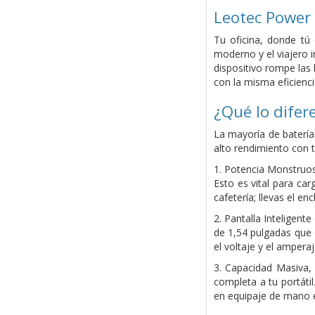
Leotec Powe
Tu oficina, donde tú 
moderno y el viajero i
dispositivo rompe las
con la misma eficienci
¿Qué lo dife
La mayoría de baterí
alto rendimiento con t
1. Potencia Monstruo
Esto es vital para ca
cafetería; llevas el en
2. Pantalla Inteligent
de 1,54 pulgadas que 
el voltaje y el amper
3. Capacidad Masiva,
completa a tu portáti
en equipaje de mano e