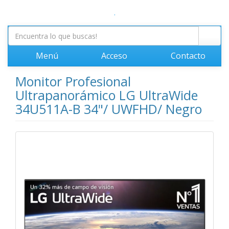
.
Menú
Acceso
Contacto
Monitor Profesional
Ultrapanorámico LG UltraWide
34U511A-B 34"/ UWFHD/ Negro