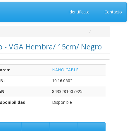
Identifícate
Contacto
ho - VGA Hembra/ 15cm/ Negro
arca:
NANO CABLE
/N:
10.16.0602
AN:
8433281007925
sponibilidad:
Disponible