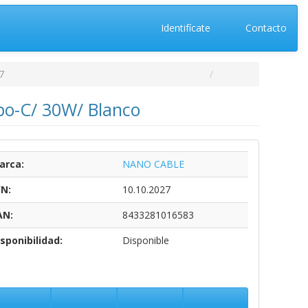
Identifícate
Contacto
7
po-C/ 30W/ Blanco
arca:
NANO CABLE
/N:
10.10.2027
AN:
8433281016583
sponibilidad:
Disponible