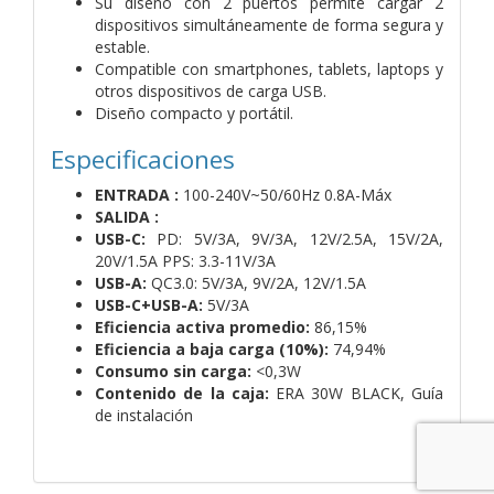
Su diseño con 2 puertos permite cargar 2
dispositivos simultáneamente de forma segura y
estable.
Compatible con smartphones, tablets, laptops y
otros dispositivos de carga USB.
Diseño compacto y portátil.
Especificaciones
ENTRADA :
100-240V~50/60Hz 0.8A-Máx
SALIDA :
USB-C:
PD: 5V/3A, 9V/3A, 12V/2.5A, 15V/2A,
20V/1.5A PPS: 3.3-11V/3A
USB-A:
QC3.0: 5V/3A, 9V/2A, 12V/1.5A
USB-C+USB-A:
5V/3A
Eficiencia activa promedio:
86,15%
Eficiencia a baja carga (10%):
74,94%
Consumo sin carga:
<0,3W
Contenido de la caja:
ERA 30W BLACK,
Guía
de instalación