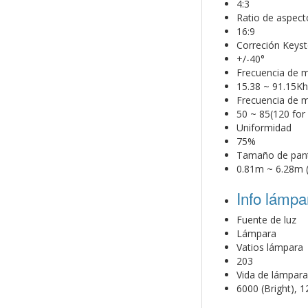
4:3
Ratio de aspect
16:9
Correción Keyst
+/-40°
Frecuencia de m
15.38 ~ 91.15Kh
Frecuencia de m
50 ~ 85(120 for
Uniformidad
75%
Tamaño de pant
0.81m ~ 6.28m (
Info lámpa
Fuente de luz
Lámpara
Vatios lámpara
203
Vida de lámpara
6000 (Bright), 