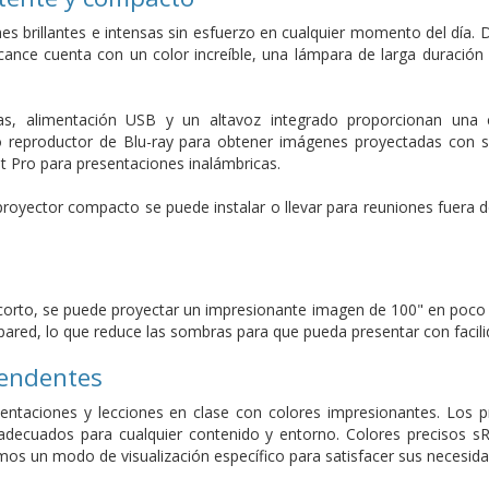
es brillantes e intensas sin esfuerzo en cualquier momento del día.
cance cuenta con un color increíble, una lámpara de larga duració
as, alimentación USB y un altavoz integrado proporcionan una c
o reproductor de Blu-ray para obtener imágenes proyectadas con s
ro para presentaciones inalámbricas.
e proyector compacto se puede instalar o llevar para reuniones fuera d
 corto, se puede proyectar un impresionante imagen de 100" en poco 
pared, lo que reduce las sombras para que pueda presentar con facili
rendentes
sentaciones y lecciones en clase con colores impresionantes. Los
s adecuados para cualquier contenido y entorno. Colores precisos
os un modo de visualización específico para satisfacer sus necesida