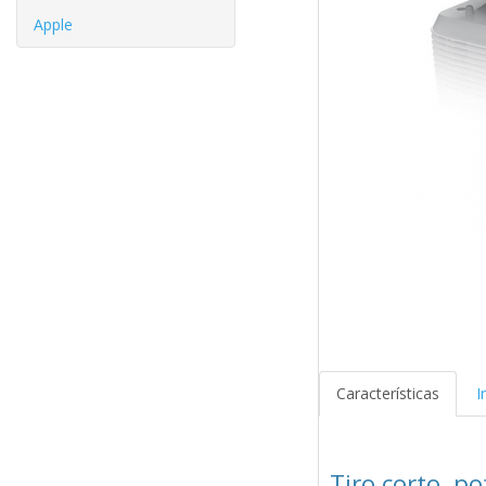
Apple
Características
I
Tiro corto, p