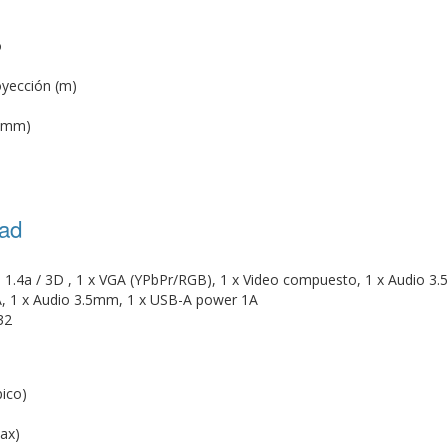
o
oyección (m)
 (mm)
dad
 1.4a / 3D , 1 x VGA (YPbPr/RGB), 1 x Video compuesto, 1 x Audio 3
A, 1 x Audio 3.5mm, 1 x USB-A power 1A
32
pico)
ax)