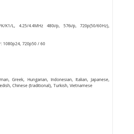
1/L, 4.25/4.4MHz 480i/p, 576i/p, 720p(50/60Hz),
r: 1080p24, 720p50 / 60
rman, Greek, Hungarian, Indonesian, Italian, Japanese,
dish, Chinese (traditional), Turkish, Vietnamese