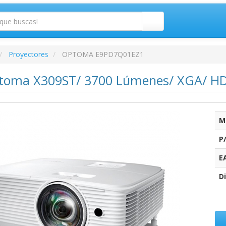
Proyectores
OPTOMA E9PD7Q01EZ1
ptoma X309ST/ 3700 Lúmenes/ XGA/ H
M
P
E
Di