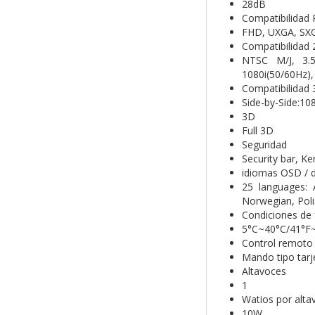
28dB
Compatibilidad 
FHD, UXGA, SX
Compatibilidad
NTSC M/J, 3.5
1080i(50/60Hz)
Compatibilidad
Side-by-Side:10
3D
Full 3D
Seguridad
Security bar, K
idiomas OSD / d
25 languages: A
Norwegian, Poli
Condiciones de
5°C~40°C/41°F~
Control remoto
Mando tipo tarj
Altavoces
1
Watios por alta
10W