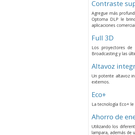
Contraste sup
Agregue más profundi
Optoma DLP le brinda
aplicaciones comercial
Full 3D
Los proyectores de 
Broadcasting y las úl
Altavoz integ
Un potente altavoz in
externos.
Eco+
La tecnología Eco+ le
Ahorro de en
Utilizando los difer
lampara, además de u