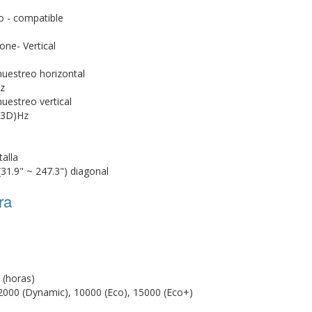
o - compatible
one- Vertical
uestreo horizontal
z
uestreo vertical
 3D)Hz
alla
31.9" ~ 247.3") diagonal
ra
 (horas)
12000 (Dynamic), 10000 (Eco), 15000 (Eco+)