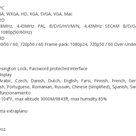
PC
GA, WXGA, HD, XGA, SVGA, VGA, Mac
 2D
8MHz, 4.43MHz PAL B/D/G/H/I/M/N, 4,43MHz SECAM B/D/G/K/K
, 1080p(50/60Hz)
 3D
80i50 / 60, 720p50 / 60 Frame-pack: 1080p24, 720p50 / 60 Over-Unde
ensington Lock, Password protected interface
isplay
rabic, Czech, Danish, Dutch, English, Farsi, Finnish, French, Ge
sh, Portuguese, Romanian, Russian, Chinese (simplified), Spanish, Swe
 funcionamiento
104°F, max altitude 3000M/9843ft, max humidity 85%
eta extraplano
voz