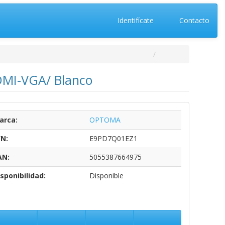
Identifícate
Contacto
DMI-VGA/ Blanco
arca:
OPTOMA
/N:
E9PD7Q01EZ1
AN:
5055387664975
sponibilidad:
Disponible