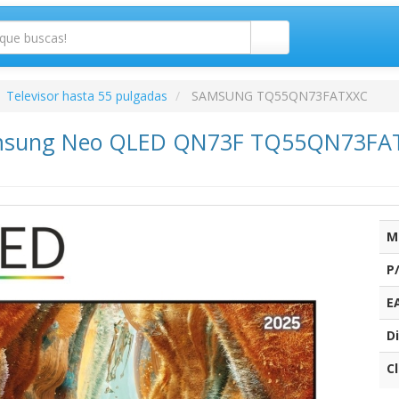
Televisor hasta 55 pulgadas
SAMSUNG TQ55QN73FATXXC
amsung Neo QLED QN73F TQ55QN73FAT 5
M
P
E
Di
C