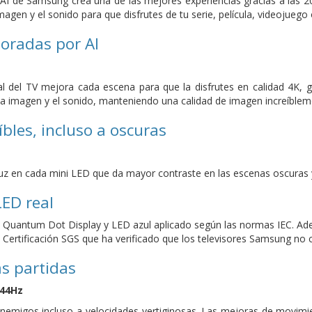
AI de Samsung crea una de las mejores experiencias gracias a las 2
agen y el sonido para que disfrutes de tu serie, película, videojuego 
oradas por AI
icial del TV mejora cada escena para que la disfrutes en calidad 4K,
a imagen y el sonido, manteniendo una calidad de imagen increíblemen
íbles, incluso a oscuras
luz en cada mini LED que da mayor contraste en las escenas oscuras y 
LED real
 Quantum Dot Display y LED azul aplicado según las normas IEC. Adem
e Certificación SGS que ha verificado que los televisores Samsung no
s partidas
144Hz
nemigos incluso a velocidades vertiginosas. Las mejoras de movimie