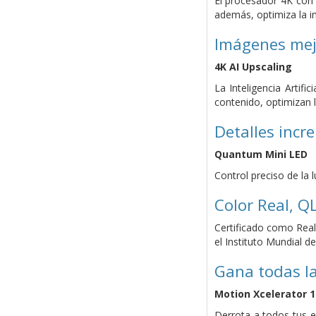
El procesador 4K con 
además, optimiza la im
Imágenes mej
4K AI Upscaling
La Inteligencia Artif
contenido, optimizan l
Detalles incre
Quantum Mini LED
Control preciso de la 
Color Real, Q
Certificado como Real
el Instituto Mundial d
Gana todas la
Motion Xcelerator 
Derrota a todos tus e