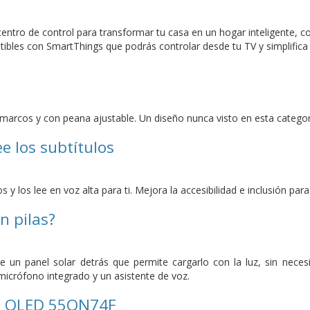
 centro de control para transformar tu casa en un hogar inteligente,
ibles con SmartThings que podrás controlar desde tu TV y simplifica t
in marcos y con peana ajustable. Un diseño nunca visto en esta categor
ee los subtítulos
 y los lee en voz alta para ti. Mejora la accesibilidad e inclusión par
n pilas?
e un panel solar detrás que permite cargarlo con la luz, sin neces
micrófono integrado y un asistente de voz.
 QLED 55QN74F