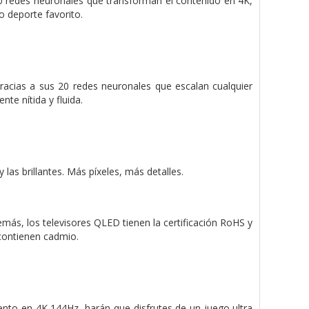
0 redes neuronales que transforman el contenido en 4K,
o deporte favorito.
 gracias a sus 20 redes neuronales que escalan cualquier
te nítida y fluida.
las brillantes. Más píxeles, más detalles.
ás, los televisores QLED tienen la certificación RoHS y
 contienen cadmio.
nto en 4K 144Hz, harán que disfrutes de un juego ultra