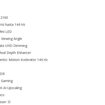
 2160
 Hz hasta 144 Hz
ini LED
e Viewing Angle
mate UHD Dimming
 Real Depth Enhancer
ento: Motion Xcelerator 144 Hz
HDR
y Gaming
K AI Upscaling
ico
zer: Sí