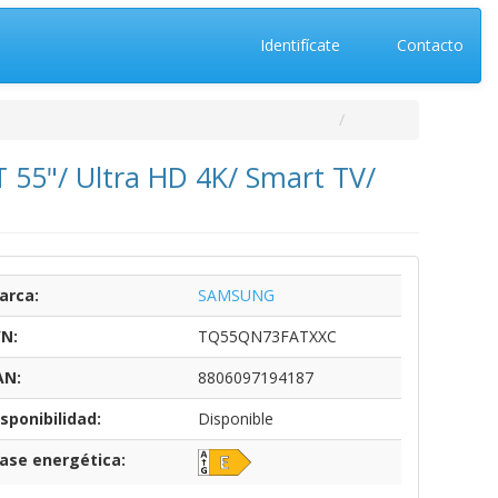
Identifícate
Contacto
5"/ Ultra HD 4K/ Smart TV/
arca:
SAMSUNG
/N:
TQ55QN73FATXXC
AN:
8806097194187
sponibilidad:
Disponible
lase energética: