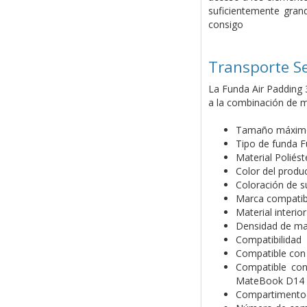
suficientemente grand
consigo
Transporte S
La Funda Air Padding 3
a la combinación de mat
Tamaño máximo 
Tipo de funda F
Material Poliés
Color del produ
Coloración de 
Marca compatibl
Material interior
Densidad de mas
Compatibilidad
Compatible con 
Compatible co
MateBook D14
Compartimento(s