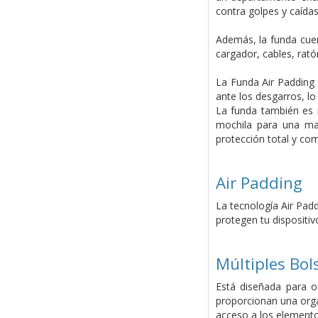
contra golpes y caídas
Además, la funda cuen
cargador, cables, rató
La Funda Air Padding 
ante los desgarros, l
La funda también es 
mochila para una may
protección total y com
Air Padding
La tecnología Air Pad
protegen tu dispositiv
Múltiples Bols
Está diseñada para of
proporcionan una organ
acceso a los elementos