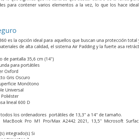
es para contener varios elementos a la vez, lo que los hace ideal
eguro
60 es la opción ideal para aquellos que buscan una protección total 
eriales de alta calidad, el sistema Air Padding y la fuerte asa retráct
de pantalla 35,6 cm (14")
unda para portátiles
ter Oxford
cto Gris Oscuro
superficie Monótono
e Universal
 Poliéster
a lineal 600 D
todos los ordenadores portátiles de 13,3" a 14" de tamaño.
n MacBook Pro M1 Pro/Max A2442 2021, 13,5" Microsoft Surfa
) integrado(s) Si