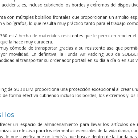
 accidentales, incluso cubriendo los bordes y extremos del dispositivo
ta con múltiples bolsillos frontales que proporcionan un amplio esp
n y bolígrafos, lo que resulta muy práctico tanto para el trabajo como 
360 está hecha de materiales resistentes que le permiten repeler el
o que la hace muy duradera.
muy cómoda de transportar gracias a su resistente asa que permit
or movilidad. En definitiva, la Funda Air Padding 360 de SUBBL
odidad al transportar su ordenador portátil en su día a día o en sus 
ding de SUBBLIM proporciona una protección excepcional al crear u
o de forma efectiva cubriendo incluso los bordes, los extremos y los 
illos
recer un espacio de almacenamiento para llevar los artículos de us
ización efectiva para los elementos esenciales de la vida diaria, como
, lo que significa que no tendrás que buscar dentro de la funda para