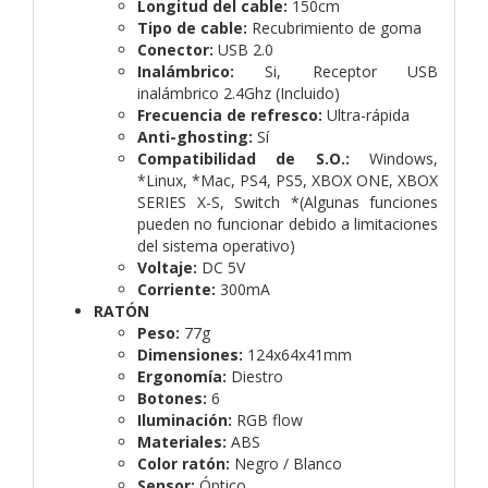
Longitud del cable:
150cm
Tipo de cable:
Recubrimiento de goma
Conector:
USB 2.0
Inalámbrico:
Si, Receptor USB
inalámbrico 2.4Ghz (Incluido)
Frecuencia de refresco:
Ultra-rápida
Anti-ghosting:
Sí
Compatibilidad de S.O.:
Windows,
*Linux, *Mac, PS4, PS5, XBOX ONE, XBOX
SERIES X-S, Switch *(Algunas funciones
pueden no funcionar debido a limitaciones
del sistema operativo)
Voltaje:
DC 5V
Corriente:
300mA
RATÓN
Peso:
77g
Dimensiones:
124x64x41mm
Ergonomía:
Diestro
Botones:
6
Iluminación:
RGB flow
Materiales:
ABS
Color ratón:
Negro / Blanco
Sensor:
Óptico