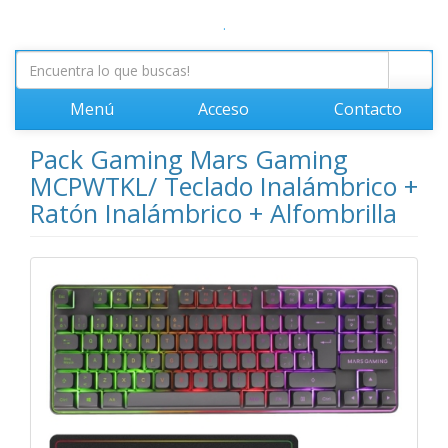
.
Menú
Acceso
Contacto
Pack Gaming Mars Gaming
MCPWTKL/ Teclado Inalámbrico +
Ratón Inalámbrico + Alfombrilla