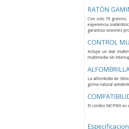
RATÓN GAMI
Con solo 79 gramos, e
experiencia inalámbri
garantiza sesiones pro
CONTROL MU
Incluye un dial mult
multimedia sin interr
ALFOMBRILLA
La alfombrilla de 360
goma natural antidesli
COMPATIBIL
El combo MCPWX es co
Especificacio