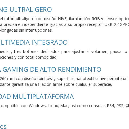
NG ULTRALIGERO
l ratón ultraligero con diseño HIVE, ilumianción RGB y sensor ópti
ca precisa e independiente gracias a su propio receptor USB 2.4GP
longadas sin interrupciones.
LTIMEDIA INTEGRADO
imedia y tres botones dedicados para ajustar el volumen, pausar o
upciones y con total comodidad.
 GAMING DE ALTO RENDIMIENTO
x260 mm con diseño rainbow y superficie nanotextil suave permite un 
zante garantiza una fijación firme sobre cualquier superficie.
IDAD MULTIPLATAFORMA
mpatible con Windows, Linux, Mac, así como consolas PS4, PS5, Xbo
nes