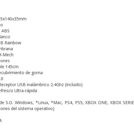
45x140x35mm
to
o
ABS
lanco
B Rainbow
brana
H-Mech
lones
ble
145cm
ecubrimiento de goma
.0
 Receptor USB inalámbrico 2.4Ghz (Incluido)
efresco
Ultra-rápida
 de S.O.
Windows, *Linux, *Mac, PS4, PS5, XBOX ONE, XBOX SERIES 
iones del sistema operativo)
A