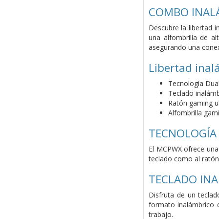
COMBO INAL
Descubre la libertad 
una alfombrilla de a
asegurando una conexió
Libertad inal
Tecnología Dua
Teclado inalámb
Ratón gaming ul
Alfombrilla gam
TECNOLOGÍA
El MCPWX ofrece una e
teclado como al ratón.
TECLADO IN
Disfruta de un tecla
formato inalámbrico 
trabajo.