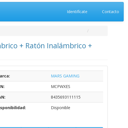
Identifícate
Contacto
rico + Ratón Inalámbrico +
arca:
MARS GAMING
/N:
MCPWXES
AN:
8435693111115
sponibilidad:
Disponible