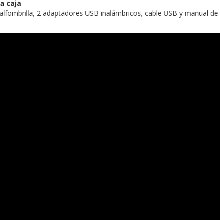
a caja
 alfombrilla, 2 adaptadores USB inalámbricos, cable USB y manual de