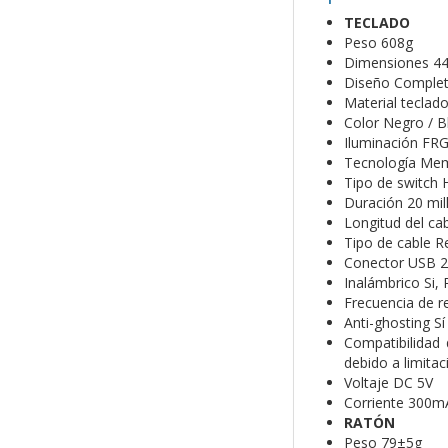
TECLADO
Peso
608g
Dimensiones
4
Diseño
Comple
Material teclad
Color
Negro / B
Iluminación
FRG
Tecnología
Mem
Tipo de switch
Duración
20 mil
Longitud del ca
Tipo de cable
R
Conector
USB 2
Inalámbrico
Si,
Frecuencia de r
Anti-ghosting
Sí
Compatibilidad
debido a limitac
Voltaje
DC 5V
Corriente
300m
RATÓN
Peso
79±5g