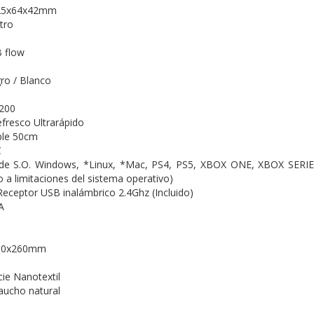
25x64x42mm
tro
 flow
ro / Blanco
200
efresco
Ultrarápido
ble
50cm
C
 de S.O.
Windows, *Linux, *Mac, PS4, PS5, XBOX ONE, XBOX SERIES
 a limitaciones del sistema operativo)
 Receptor USB inalámbrico 2.4Ghz (Incluido)
A
60x260mm
cie
Nanotextil
aucho natural