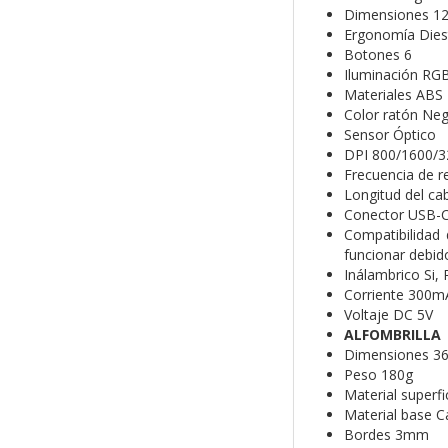
Dimensiones
1
Ergonomía
Dies
Botones
6
Iluminación
RGB
Materiales
ABS
Color ratón
Neg
Sensor
Óptico
DPI
800/1600/3
Frecuencia de r
Longitud del ca
Conector
USB-
Compatibilidad
funcionar debido
Inálambrico
Si,
Corriente
300m
Voltaje
DC 5V
ALFOMBRILLA
Dimensiones
3
Peso
180g
Material superfi
Material base
C
Bordes
3mm