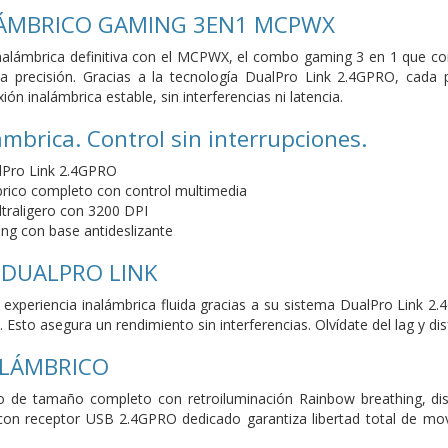
ÁMBRICO GAMING 3EN1 MCPWX
inalámbrica definitiva con el MCPWX, el combo gaming 3 en 1 que co
lta precisión. Gracias a la tecnología DualPro Link 2.4GPRO, cada
n inalámbrica estable, sin interferencias ni latencia.
ámbrica. Control sin interrupciones.
lPro Link 2.4GPRO
rico completo con control multimedia
traligero con 3200 DPI
ing con base antideslizante
 DUALPRO LINK
xperiencia inalámbrica fluida gracias a su sistema DualPro Link 2
 Esto asegura un rendimiento sin interferencias. Olvídate del lag y di
ALÁMBRICO
do de tamaño completo con retroiluminación Rainbow breathing, dis
con receptor USB 2.4GPRO dedicado garantiza libertad total de mov