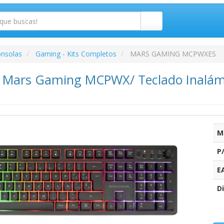
onsolas
Gaming - Kits Completos
MARS GAMING MCPWXES
Mars Gaming MCPWX/ Teclado Inalámb
M
P
E
Di