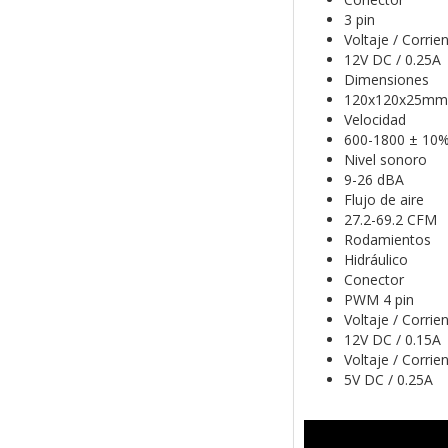
3 pin
Voltaje / Corrie
12V DC / 0.25A
Dimensiones
120x120x25mm
Velocidad
600-1800 ± 10
Nivel sonoro
9-26 dBA
Flujo de aire
27.2-69.2 CFM
Rodamientos
Hidráulico
Conector
PWM 4 pin
Voltaje / Corrie
12V DC / 0.15A
Voltaje / Corri
5V DC / 0.25A