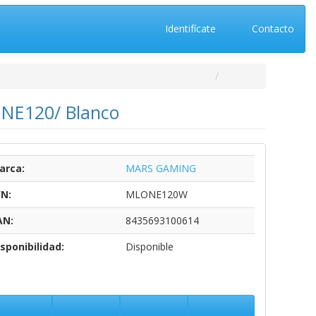
Identifícate
Contacto
ONE120/ Blanco
arca:
MARS GAMING
/N:
MLONE120W
AN:
8435693100614
sponibilidad:
Disponible