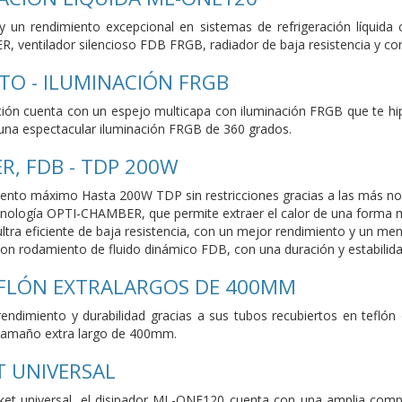
 y un rendimiento excepcional en sistemas de refrigeración líquid
entilador silencioso FDB FRGB, radiador de baja resistencia y comp
ITO - ILUMINACIÓN FRGB
ación cuenta con un espejo multicapa con iluminación FRGB que te hi
 una espectacular iluminación FRGB de 360 grados.
R, FDB - TDP 200W
iento máximo Hasta 200W TDP sin restricciones gracias a las más nov
ología OPTI-CHAMBER, que permite extraer el calor de una forma 
ultra eficiente de baja resistencia, con un mejor rendimiento y un m
 con rodamiento de fluido dinámico FDB, con una duración y estabili
EFLÓN EXTRALARGOS DE 400MM
ndimiento y durabilidad gracias a sus tubos recubiertos en teflón d
 tamaño extra largo de 400mm.
 UNIVERSAL
ket universal, el disipador ML-ONE120 cuenta con una amplia compat