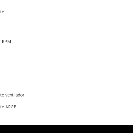
nte
% RPM
nte ventilador
ente ARGB