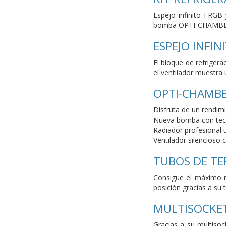
Espejo infinito FRGB
bomba OPTI-CHAMBER, v
ESPEJO INFIN
El bloque de refriger
el ventilador muestra
OPTI-CHAMBE
Disfruta de un rendim
Nueva bomba con tecn
Radiador profesional 
Ventilador silencioso
TUBOS DE T
Consigue el máximo re
posición gracias a su
MULTISOCKET
Gracias a su multisoc