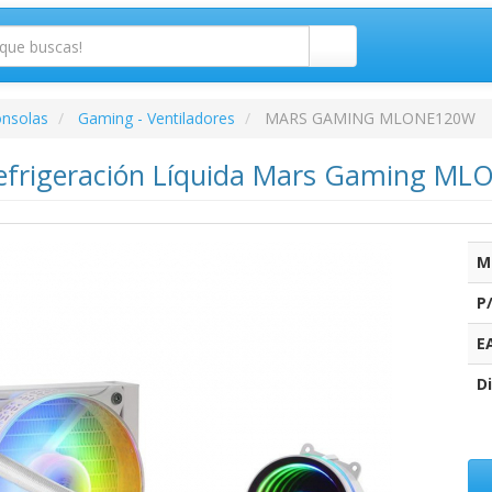
onsolas
Gaming - Ventiladores
MARS GAMING MLONE120W
efrigeración Líquida Mars Gaming ML
M
P
E
Di