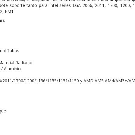
ndote soporte tanto para Intel series LGA 2066, 2011, 1700, 1200
2, FM1.
nes
rial Tubos
n
aterial Radiador
/ Aluminio
6/2011/1700/1200/1156/1155/1151/1150 y AMD AM5,AM4/AM3+/
oque