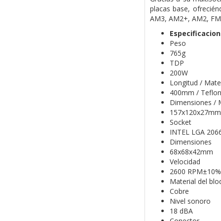
placas base, ofrecié
AM3, AM2+, AM2, FM
Especificacio
Peso
765g
TDP
200W
Longitud / Mate
400mm / Teflo
Dimensiones / M
157x120x27mm 
Socket
INTEL LGA 206
Dimensiones
68x68x42mm
Velocidad
2600 RPM±10%
Material del bl
Cobre
Nivel sonoro
18 dBA
Conector