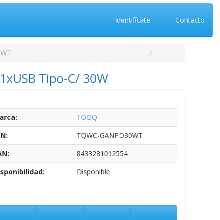
Identifícate
Contacto
0WT
1xUSB Tipo-C/ 30W
arca:
TOOQ
/N:
TQWC-GANPD30WT
AN:
8433281012554
sponibilidad:
Disponible