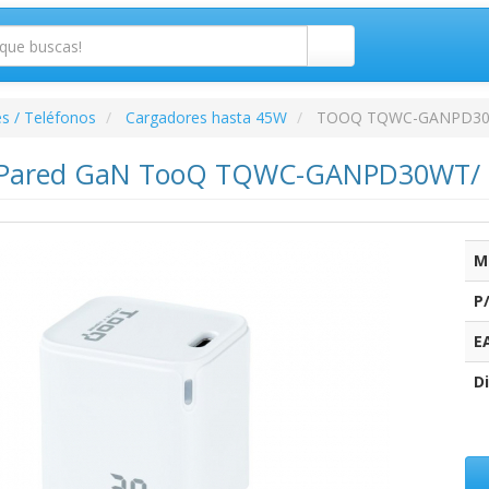
s / Teléfonos
Cargadores hasta 45W
TOOQ TQWC-GANPD3
 Pared GaN TooQ TQWC-GANPD30WT/ 
M
P
E
Di