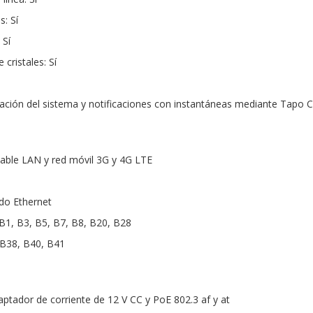
: Sí
 Sí
cristales: Sí
icación del sistema y notificaciones con instantáneas mediante Tapo 
Cable LAN y red móvil 3G y 4G LTE
do Ethernet
1, B3, B5, B7, B8, B20, B28
B38, B40, B41
aptador de corriente de 12 V CC y PoE 802.3 af y at