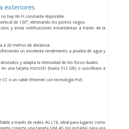
a exteriores
 no hay Wi-Fi constante disponible.
ertical de 130°, eliminando los puntos ciegos.
culos y envía notificaciones instantáneas a través de la
 a 20 metros de distancia .
r, ofreciendo un excelente rendimiento a prueba de agua y
 deseados y adapta la intensidad de los focos duales.
n una tarjeta microSD (hasta 512 GB) o suscríbase a
CC o un cable Ethernet con tecnología PoE .
fiable a través de redes 4G LTE, ideal para lugares como
ente conecte una tarjeta SIM 4G (no incluida) para una