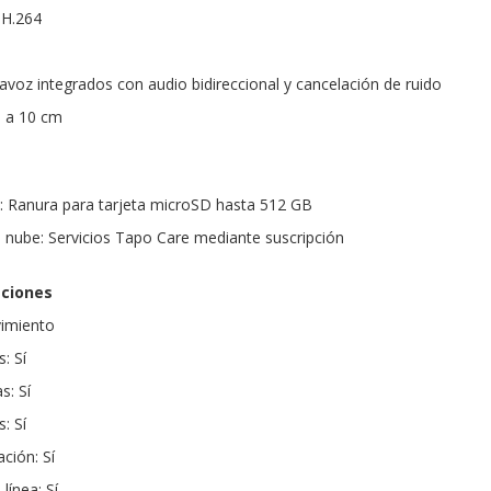
 H.264
avoz integrados con audio bidireccional y cancelación de ruido
s a 10 cm
: Ranura para tarjeta microSD hasta 512 GB
nube: Servicios Tapo Care mediante suscripción
aciones
vimiento
: Sí
s: Sí
: Sí
ción: Sí
línea: Sí