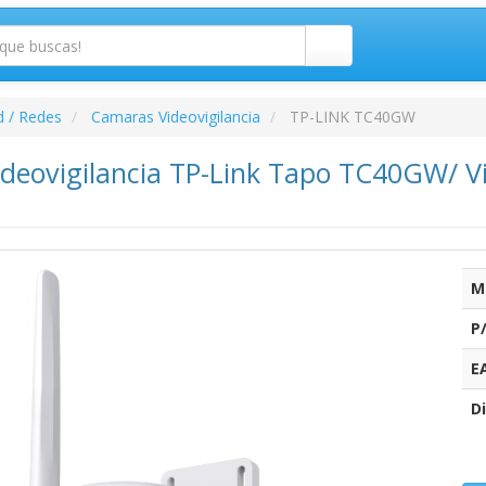
d / Redes
Camaras Videovigilancia
TP-LINK TC40GW
deovigilancia TP-Link Tapo TC40GW/ Vi
M
P
E
Di