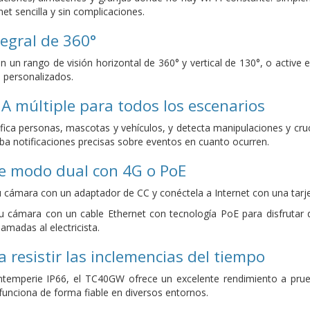
net sencilla y sin complicaciones.
tegral de 360°
n un rango de visión horizontal de 360° y vertical de 130°, o activ
s personalizados.
IA múltiple para todos los escenarios
tifica personas, mascotas y vehículos, y detecta manipulaciones y cruc
iba notificaciones precisas sobre eventos en cuanto ocurren.
de modo dual con 4G o PoE
 cámara con un adaptador de CC y conéctela a Internet con una tarj
 cámara con un cable Ethernet con tecnología PoE para disfrutar d
amadas al electricista.
 resistir las inclemencias del tiempo
 intemperie IP66, el TC40GW ofrece un excelente rendimiento a pru
y funciona de forma fiable en diversos entornos.