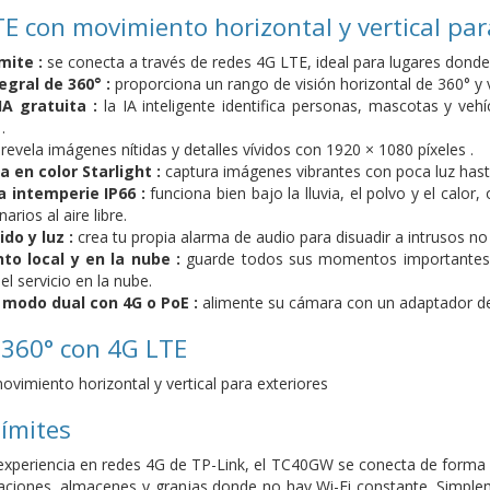
 con movimiento horizontal y vertical par
ímite :
se conecta a través de redes 4G LTE, ideal para lugares donde
egral de 360° :
proporciona un rango de visión horizontal de 360° y v
A gratuita :
la IA inteligente identifica personas, mascotas y vehí
.
:
revela imágenes nítidas y detalles vívidos con 1920 × 1080 píxeles .
a en color Starlight :
captura imágenes vibrantes con poca luz hasta
a intemperie IP66 :
funciona bien bajo la lluvia, el polvo y el calo
rios al aire libre.
do y luz :
crea tu propia alarma de audio para disuadir a intrusos no
o local y en la nube :
guarde todos sus momentos importantes e
l servicio en la nube.
e modo dual con 4G o PoE :
alimente su cámara con un adaptador de 
 360° con 4G LTE
imiento horizontal y vertical para exteriores
límites
 experiencia en redes 4G de TP-Link, el TC40GW se conecta de forma 
aciones, almacenes y granjas donde no hay Wi-Fi constante. Simplem