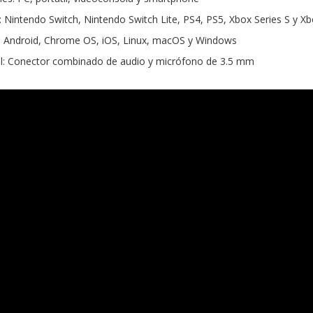
 Nintendo Switch, Nintendo Switch Lite, PS4, PS5, Xbox Series S y Xb
: Android, Chrome OS, iOS, Linux, macOS y Windows
al: Conector combinado de audio y micrófono de 3.5 mm