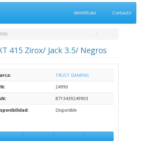
Identifícate
Contacto
990
 415 Zirox/ Jack 3.5/ Negros
arca:
TRUST GAMING
/N:
24990
AN:
8713439249903
sponibilidad:
Disponible