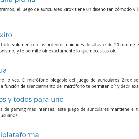
amos, el juego de auriculares Zirox tiene un diseño tan cómodo y li
xito
 a todo volumen con las potentes unidades de altavoz de 50 mm de est
onismo, y te permite oír exactamente lo que necesitas oír.
ua
no lo ves. El micrófono plegable del juego de auriculares Zirox s
a función de silenciamiento del micrófono te permiten oír y decir ex
os y todos para uno
es de gaming más intensas, este juego de auriculares mantiene el t
 usuarios.
tiplataforma