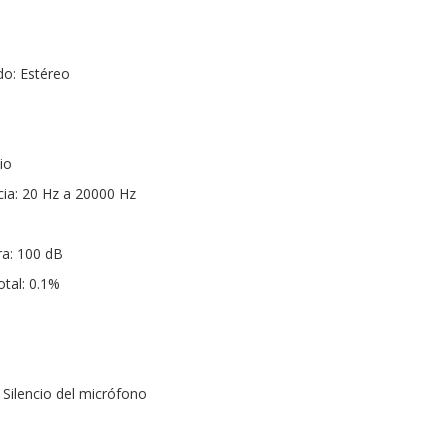
do: Estéreo
io
ia: 20 Hz a 20000 Hz
ra: 100 dB
otal: 0.1%
 Silencio del micrófono