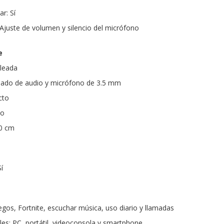
ar: Sí
 Ajuste de volumen y silencio del micrófono
e
bleada
nado de audio y micrófono de 3.5 mm
cto
do
00 cm
í
os, Fortnite, escuchar música, uso diario y llamadas
les: PC, portátil, videoconsola y smartphone