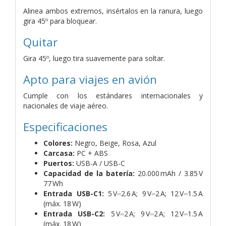
Alinea ambos extremos, insértalos en la ranura, luego
gira 45º para bloquear.
Quitar
Gira 45º, luego tira suavemente para soltar.
Apto para viajes en avión
Cumple con los estándares internacionales y
nacionales de viaje aéreo.
Especificaciones
Colores:
Negro, Beige, Rosa, Azul
Carcasa:
PC + ABS
Puertos:
USB-A / USB-C
Capacidad de la batería:
20.000 mAh / 3.85 V
77 Wh
Entrada USB-C1:
5 V⎓2.6 A; 9 V⎓2 A; 12 V⎓1.5 A
(máx. 18 W)
Entrada USB-C2:
5 V⎓2 A; 9 V⎓2 A; 12 V⎓1.5 A
(máx. 18 W)