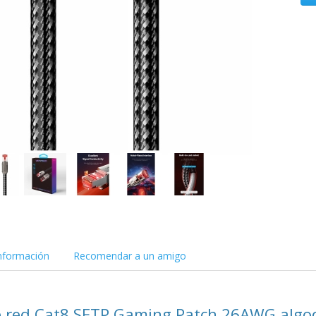
nformación
Recomendar a un amigo
e red Cat8 SFTP Gaming Patch 26AWG algod