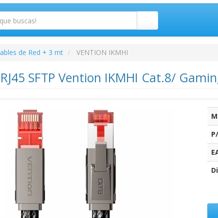
ables de Red + 3 mt
VENTION IKMHI
 RJ45 SFTP Vention IKMHI Cat.8/ Gamin
M
P
E
Di