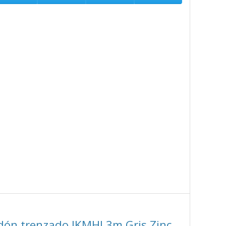
ón trenzado IKMHI 3m Gris Zinc