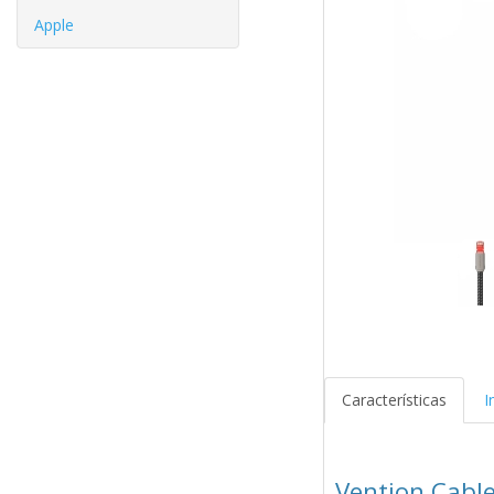
Apple
Características
I
Vention Cabl