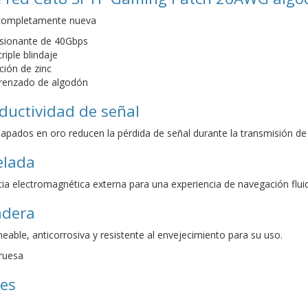
 completamente nueva
esionante de 40Gbps
riple blindaje
ción de zinc
trenzado de algodón
ductividad de señal
apados en oro reducen la pérdida de señal durante la transmisión de
elada
cia electromagnética externa para una experiencia de navegación flui
adera
able, anticorrosiva y resistente al envejecimiento para su uso.
ruesa
nes