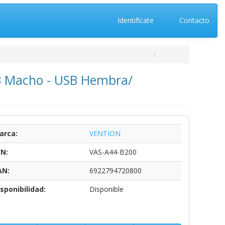
Identifícate
Contacto
B Macho - USB Hembra/
arca:
VENTION
/N:
VAS-A44-B200
AN:
6922794720800
sponibilidad:
Disponible