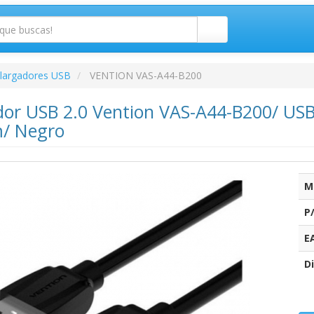
largadores USB
VENTION VAS-A44-B200
dor USB 2.0 Vention VAS-A44-B200/ US
/ Negro
M
P
E
Di