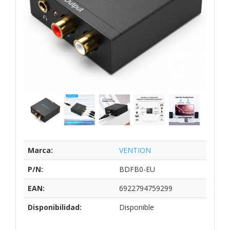
Marca:
VENTION
P/N:
BDFB0-EU
EAN:
6922794759299
Disponibilidad:
Disponible