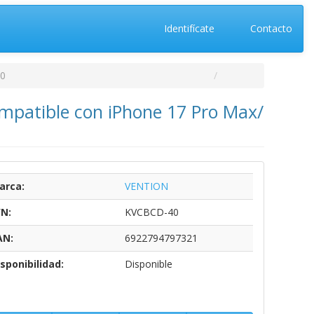
Identifícate
Contacto
0
mpatible con iPhone 17 Pro Max/
arca:
VENTION
/N:
KVCBCD-40
AN:
6922794797321
sponibilidad:
Disponible