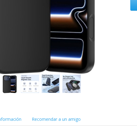
nformación
Recomendar a un amigo