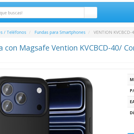
s / Teléfonos
Fundas para Smartphones
VENTION KVCBCD-4
na con Magsafe Vention KVCBCD-40/ Co
M
P
E
Di