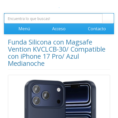
.
Menú
Acceso
Contacto
Funda Silicona con Magsafe
Vention KVCLCB-30/ Compatible
con iPhone 17 Pro/ Azul
Medianoche