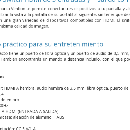
arca Vention te permite conectar tres dispositivos a tu pantalla y al
r la vista a la pantalla de su portátil al siguiente, sin tener que de
con una gran variedad de dispositivos compatibles con HDMI. El swi
 máxima calidad de imagen.
 práctico para su entretenimiento
acto tiene un puerto de fibra óptica y un puerto de audio de 3,5 mm,
. También encontrarás un mando a distancia incluido, con el que po
nes
r: HDMI A hembra, audio hembra de 3,5 mm, fibra óptica, puerto de
.4
ado en oro
 30Hz
MI A HDMI (ENTRADA A SALIDA)
carcasa: aleación de aluminio + ABS
ntación: CC 5 V/1 A.