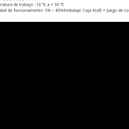
ratura de trabajo: -10 ℃ a + 50 ℃
ad de funcionamiento: 5% ~ 80%Embalaje: Caja Kraft + Juego de co