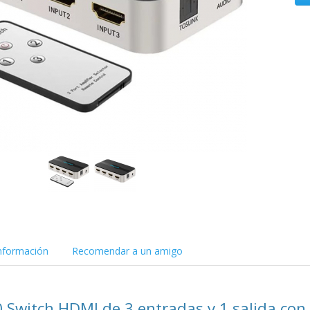
nformación
Recomendar a un amigo
 Switch HDMI de 3 entradas y 1 salida con 