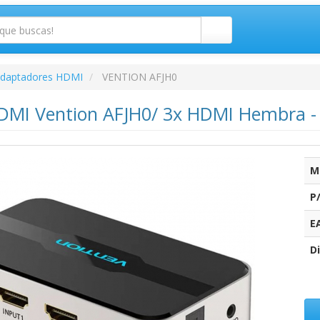
daptadores HDMI
VENTION AFJH0
DMI Vention AFJH0/ 3x HDMI Hembra -
M
P
E
Di