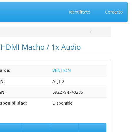
Identifícate
Contacto
 HDMI Macho / 1x Audio
arca:
VENTION
/N:
AFJH0
AN:
6922794740235
sponibilidad:
Disponible