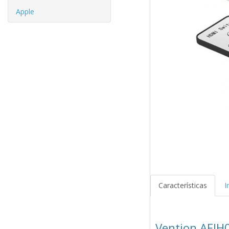
Apple
Características
I
Vention AFJH0