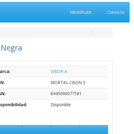
Identifícate
Contacto
y Negra
arca:
VIBOR-A
/N:
MORTAL CBON 3
AN:
8445090077181
sponibilidad:
Disponible