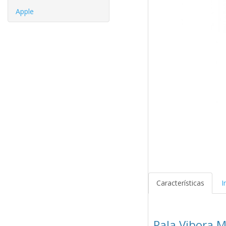
Apple
Características
I
Pala Vibora M