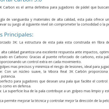
K Carbon es el arma definitiva para jugadores de pádel que buscan 
ía de vanguardia y materiales de alta calidad, esta pala ofrece un 
evar su juego al siguiente nivel sin comprometer la comodidad o la pr
s Principales:
orzado 3K: La estructura de esta pala esta construida en fibra d
e alta calidad garantiza una excelente respuesta ante impactos, optim
zado en Carbono: Gracias al puente reforzado de carbono, esta pala
roporcionando un control extra en cada movimiento.
 golpes mas precisos y minimiza el riesgo de lesiones, ideal para jug
e: Con un núcleo suave, la Vibora Real 3K Carbón proporciona 
 potencia.
perfecto para jugadores que desean una pala que facilite el control
es como en defensa.
sa: La superficie lisa de la pala contribuye a un golpeo mas limpio y 
ica permite mejorar la técnica y controlar mejor la dirección de la pe