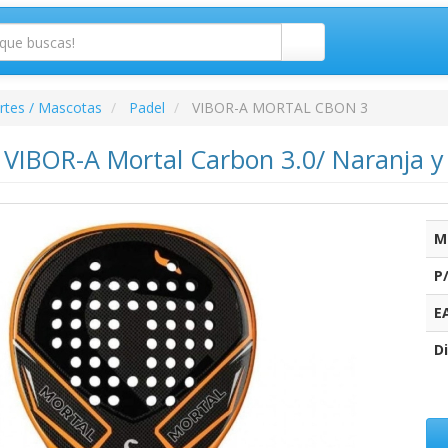
rtes / Mascotas
Padel
VIBOR-A MORTAL CBON 3
l VIBOR-A Mortal Carbon 3.0/ Naranja 
M
P
E
Di