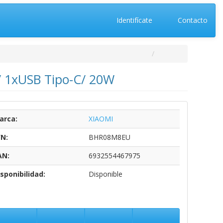
Identifícate
Contacto
/ 1xUSB Tipo-C/ 20W
arca:
XIAOMI
/N:
BHR08M8EU
AN:
6932554467975
sponibilidad:
Disponible