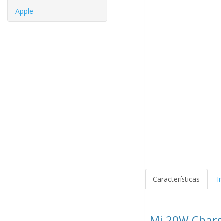
Apple
Características
I
Mi 20W Charg