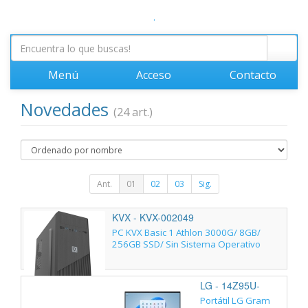
.
Menú
Acceso
Contacto
Novedades
(24 art.)
Ant.
01
02
03
Sig.
KVX - KVX-002049
PC KVX Basic 1 Athlon 3000G/ 8GB/
256GB SSD/ Sin Sistema Operativo
LG - 14Z95U-
G.AU85BN
Portátil LG Gram