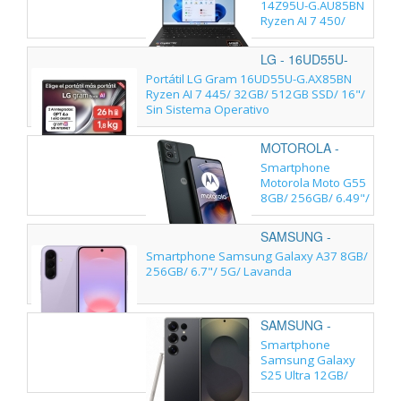
14Z95U-G.AU85BN
Ryzen AI 7 450/
32GB/ 512GB SSD/
14"/ Win11
LG - 16UD55U-
G.AX85BN
Portátil LG Gram 16UD55U-G.AX85BN
Ryzen AI 7 445/ 32GB/ 512GB SSD/ 16"/
Sin Sistema Operativo
MOTOROLA -
PB5U0013SE
Smartphone
Motorola Moto G55
8GB/ 256GB/ 6.49"/
5G/ Gris
SAMSUNG -
Smartphone Samsung Galaxy A37 8GB/
256GB/ 6.7"/ 5G/ Lavanda
SAMSUNG -
Smartphone
Samsung Galaxy
S25 Ultra 12GB/
256GB/ 6.9"/ 5G/