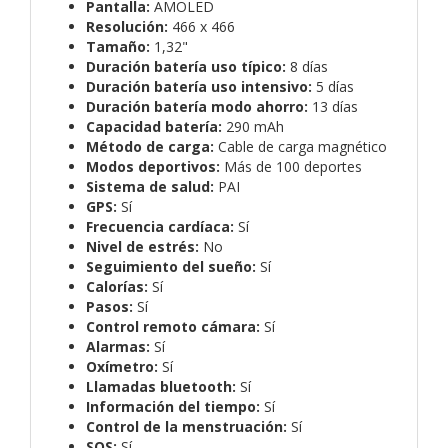
Pantalla:
AMOLED
Resolución:
466 x 466
Tamaño:
1,32"
Duración batería uso típico:
8 días
Duración batería uso intensivo:
5 días
Duración batería modo ahorro:
13 días
Capacidad batería:
290 mAh
Método de carga:
Cable de carga magnético
Modos deportivos:
Más de 100 deportes
Sistema de salud:
PAI
GPS:
Sí
Frecuencia cardíaca:
Sí
Nivel de estrés:
No
Seguimiento del sueño:
Sí
Calorías:
Sí
Pasos:
Sí
Control remoto cámara:
Sí
Alarmas:
Sí
Oxímetro:
Sí
Llamadas bluetooth:
Sí
Información del tiempo:
Sí
Control de la menstruación:
Sí
SOS:
Sí