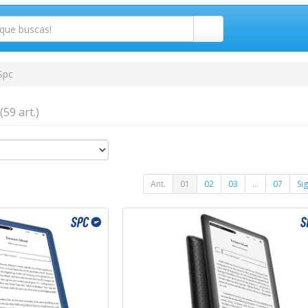
Spc
(59 art.)
Ant.
01
02
03
...
07
Sig