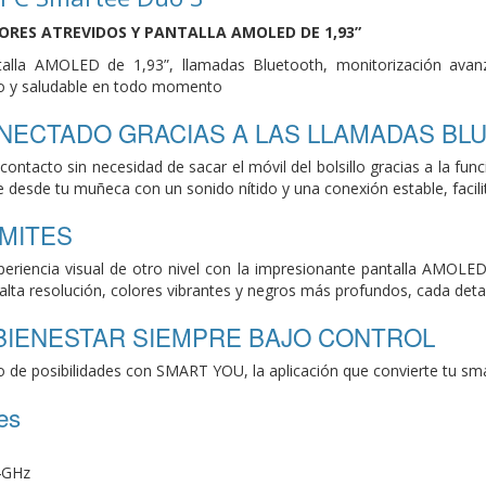
LORES
ATREVIDOS Y PANTALLA
AMOLED DE 1,93”
talla
AMOLED de 1,93”, llamadas Bluetooth, monitorización av
o y saludable en todo momento
NECTADO GRACIAS
A LAS LLAMADAS BL
contacto sin
necesidad de sacar el móvil del bolsillo
gracias a la fu
e desde tu muñeca con un
sonido nítido y una conexión estable,
faci
ÍMITES
eriencia visual de
otro nivel con la impresionante pantalla
AMOLED d
alta resolución, colores vibrantes y
negros más profundos, cada deta
 BIENESTAR
SIEMPRE BAJO CONTROL
 de posibilidades
con SMART YOU, la aplicación
que convierte tu s
es
4GHz