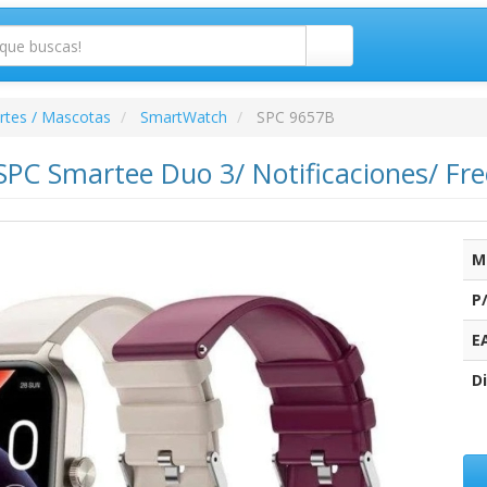
rtes / Mascotas
SmartWatch
SPC 9657B
PC Smartee Duo 3/ Notificaciones/ Fre
M
P
E
Di