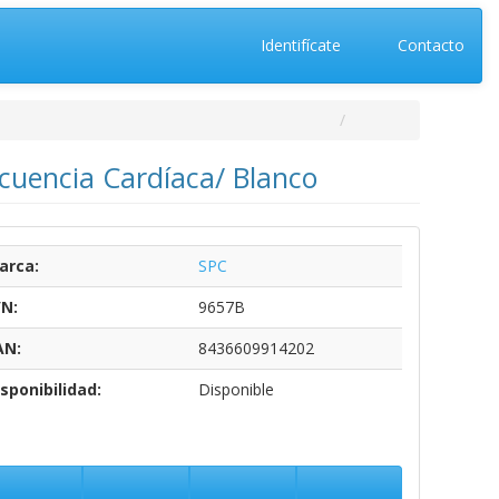
Identifícate
Contacto
cuencia Cardíaca/ Blanco
arca:
SPC
/N:
9657B
AN:
8436609914202
sponibilidad:
Disponible