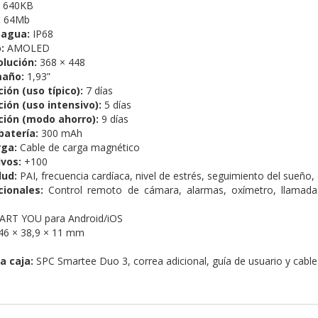
640KB
:
64Mb
 agua:
IP68
:
AMOLED
olución:
368 × 448
maño:
1,93”
ión (uso típico):
7 días
ción (uso intensivo):
5 días
ción (modo ahorro):
9 días
batería:
300 mAh
ga:
Cable de carga magnético
vos:
+100
lud:
PAI, frecuencia cardíaca, nivel de estrés, seguimiento del sueño, 
cionales:
Control remoto de cámara, alarmas, oxímetro, llamadas 
RT YOU para Android/iOS
46 × 38,9 × 11 mm
a caja:
SPC Smartee Duo 3, correa adicional, guía de usuario y cabl